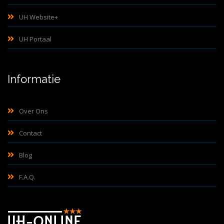
UH Website+
UH Portaal
Informatie
Over Ons
Contact
Blog
F.A.Q.