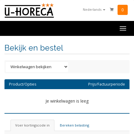
0
Nederlands
Togg
navig
Bekijk en bestel
Product/Opties
Prijs/Factuurperiode
Je winkelwagen is leeg
Voer kortingscode in
Bereken belasting