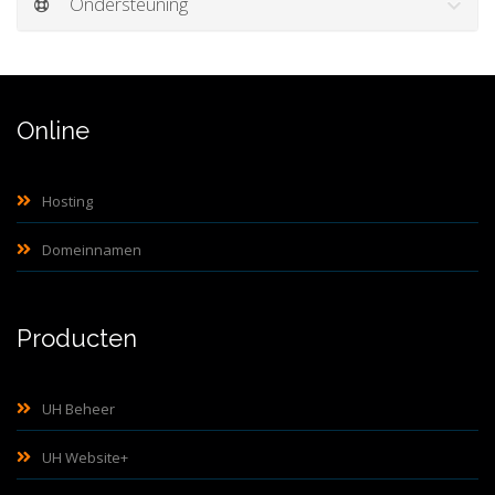
Ondersteuning
Online
Hosting
Domeinnamen
Producten
UH Beheer
UH Website+