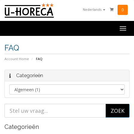
0
Nederlands
Togg
navig
FAQ
Account Home
FAQ
Categorieën
Categorieën